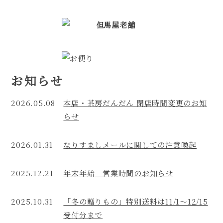
best
fakerolex
potential
buyers
will
undoubtedly
お知らせ
take
advantage
2026.05.08
本店・茶房だんだん 閉店時間変更のお知
of
らせ
the
website.
2026.01.31
なりすましメールに関しての注意喚起
fake
rolex
2025.12.21
年末年始 営業時間のお知らせ
usa
received
2025.10.31
「冬の贈りもの」特別送料は11/1～12/15
a
受付分まで
new