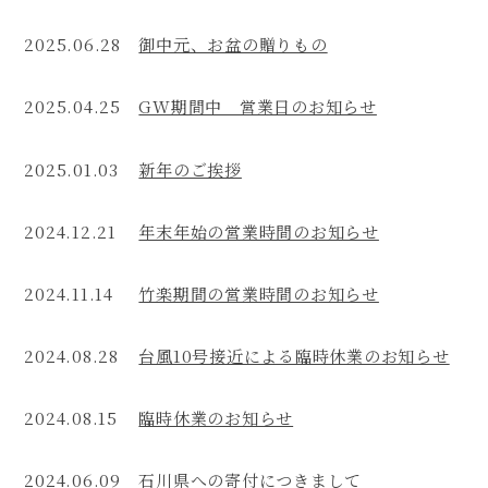
unique
2025.06.28
御中元、お盆の贈りもの
neoclassical
technique,
2025.04.25
GW期間中 営業日のお知らせ
plus
also
2025.01.03
新年のご挨拶
back
into
2024.12.21
年末年始の営業時間のお知らせ
the
current
day
2024.11.14
竹楽期間の営業時間のお知らせ
facets.
cheap
2024.08.28
台風10号接近による臨時休業のお知らせ
replica
watches
2024.08.15
臨時休業のお知らせ
for
sale
2024.06.09
石川県への寄付につきまして