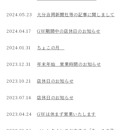
at
the
2024.05.23
大分合同新聞社等の記事に関しまして
pursuit
of
2024.04.17
GW期間中の店休日のお知らせ
a
perfect
2024.01.31
ちょこの月
loveliness
in
2023.12.31
年末年始 営業時間のお知らせ
the
process
2023.10.21
店休日のお知らせ
the
very
best
2023.07.14
店休日のお知らせ
combination
to
2023.04.24
GWは休まず営業いたします
do
with